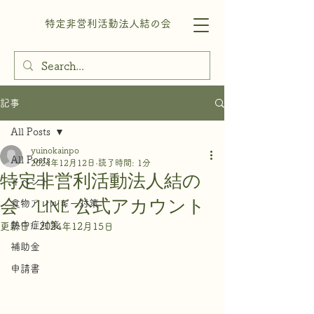
特定非営利活動法人結の会
記事
All Posts
yuinokainpo
All Posts
2024年12月12日
読了時間: 1分
特定非営利活動法人結の
イベント
会 LINE 公式アカウント
食物アレルギー対策
熱中症対策
更新日：
2024年12月15日
補助金
申請書