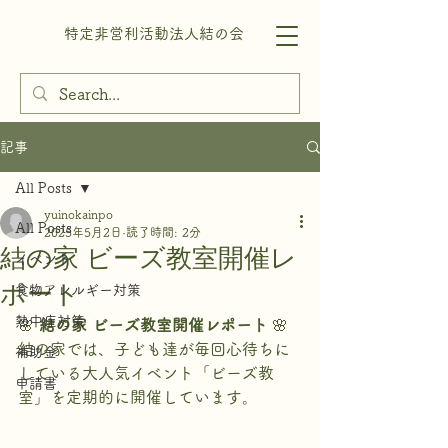
特定非営利活動法人結の会
記事
All Posts
yuinokainpo
All Posts
2025年5月2日
読了時間: 2分
結の家 ビーズ教室開催レ
イベント
ポート
食物アレルギー対策
熱中症対策
🌸 
結の家 ビーズ教室開催レポート
 🌸
結の家では、子ども達が毎回心待ちに
補助金
している大人気イベント「ビーズ教
申請書
室」を定期的に開催しています。