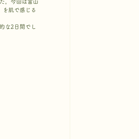
た。今回は富山
」を肌で感じる
的な2日間でし