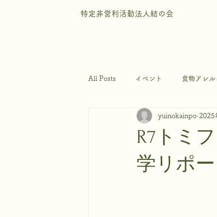
特定非営利活動法人結の会
All Posts
イベント
食物アレル
yuinokainpo
202
R7トミ
学リポー