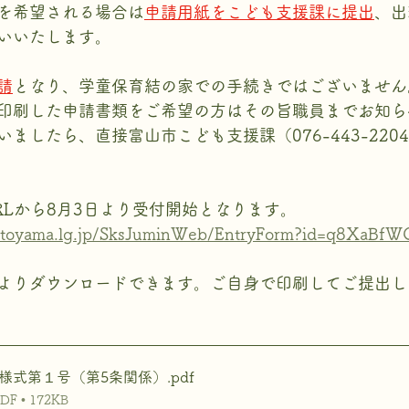
を希望される場合は
申請用紙をこども支援課に提出
、出
いいたします。
請
となり、学童保育結の家での手続きではございません
印刷した申請書類をご希望の方はその旨職員までお知ら
ましたら、直接富山市こども支援課（076-443-220
RLから8月3日より受付開始となります。
ref.toyama.lg.jp/SksJuminWeb/EntryForm?id=q8XaBfW
よりダウンロードできます。ご自身で印刷してご提出し
様式第１号（第5条関係）
.pdf
 • 172KB