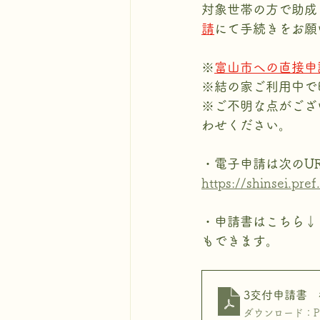
対象世帯の方で助成
請
にて手続きをお願
※
富山市への直接申
※結の家ご利用中で
※ご不明な点がござい
わせください。
・電子申請は次のU
https://shinsei.p
・申請書はこちら↓
もできます。
3交付申請書 
ダウンロード：PDF